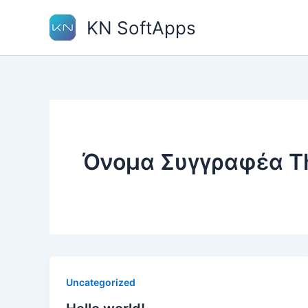
Μετάβαση
KN SoftApps
στο
περιεχόμενο
Όνομα Συγγραφέα T
Uncategorized